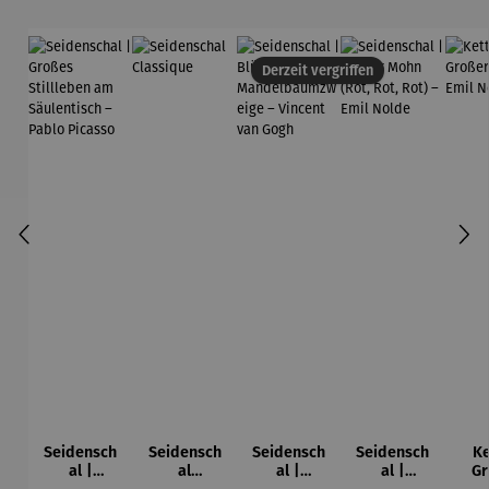
Derzeit vergriffen
Seidensch
Seidensch
Seidensch
Seidensch
Ke
al |
al
al |
al |
Gr