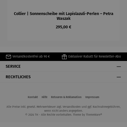
Collier | Sonnenscheibe mit Lapislazuli-Perlen – Petra
Waszak
Regulärer Preis:
295,00 €
Versandkostenfrei ab 90 €
Exklusiver Rabatt für Newsletter-Abo
SERVICE
RECHTLICHES
Kontakt
Hilfe
Retouren & Reklamation
Impressum
Alle Preise inkl. gesetzl. Mehrwertsteuer zzgl.
Versandkosten
und ggf. Nachnahmegebühren,
wenn nicht anders angegeben.
© 2026 TH - Alle Rechte vorbehalten. Theme by
ThemeWare®