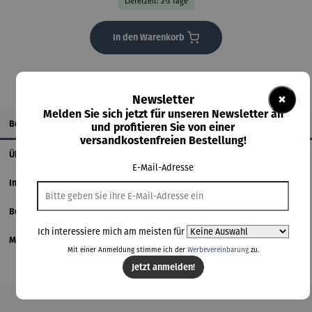
Lieferzeit: 2-3 Tage
In den Warenkorb
×
Newsletter
Melden Sie sich jetzt für unseren Newsletter an
Beschreibung
und profitieren Sie von einer
versandkostenfreien Bestellung!
Über den Künstler
E-Mail-Adresse
Informationen zum Hersteller
Bewertungen
Ich interessiere mich am meisten für
Magazinbeitrag
Mit einer Anmeldung stimme ich der
Werbevereinbarung
zu.
Jetzt anmelden!