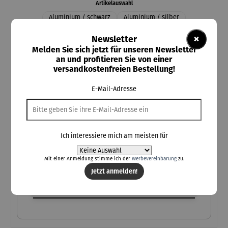
auswählen
Artikelauswahl
Aluminium / schwarz
Aluminium / silber
Aluminium / weiss
Holz / dunkelbraun
Holz / natur
×
Newsletter
Holz mit Getränkehalter / dunkelbraun
Melden Sie sich jetzt für unseren Newsletter
Holz mit Getränkehalter / natur
an und profitieren Sie von einer
versandkostenfreien Bestellung!
Individuelle Personalisierung
E-Mail-Adresse
Kostenlose Personalisierung
bis zu 25 Zeichen inkl. Leerzeichen
Bitte auf korrekte Schreibweise achten
Kein Umtausch von personalisierten Produkten möglich
Ich interessiere mich am meisten für
(Pflichtfeld)
Ihre Personalisierung
Mit einer Anmeldung stimme ich der
Werbevereinbarung
zu.
Jetzt anmelden!
Ihre Personalisierung