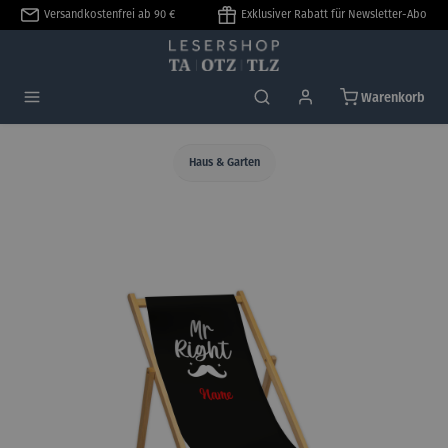
Versandkostenfrei ab 90 €
Exklusiver Rabatt für Newsletter-Abo
alt springen
Warenkorb
Haus & Garten
Bildergalerie überspringen