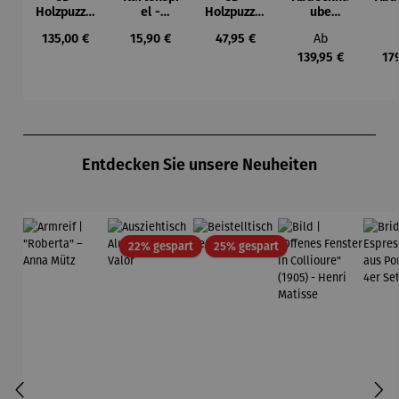
Holzpuzzle
el -
Holzpuzzle
ube
- Set
Mahlzeit
Eulen-
Wohnwag
Woh
Regulärer Preis:
Regulärer Preis:
Regulärer Preis:
Regulärer Prei
135,00 €
15,90 €
47,95 €
Ab
Weltkarte
Pendeluhr
en
139,95 €
17
Produktgalerie überspringen
Entdecken Sie unsere Neuheiten
Rabatt
Rabatt
22% gespart
25% gespart