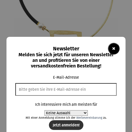
×
Newsletter
Melden Sie sich jetzt für unseren Newsletter
an und profitieren Sie von einer
versandkostenfreien Bestellung!
ars mundi
E-Mail-Adresse
Collier | Cadre – Anna Mütz
Ich interessiere mich am meisten für
198,00 €
Mit einer Anmeldung stimme ich der
Werbevereinbarung
zu.
Preise inkl. MwSt. zzgl. Versandkosten
Jetzt anmelden!