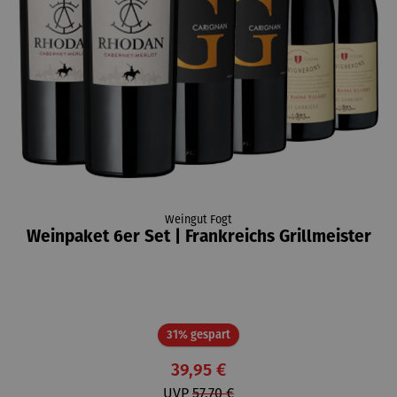
Weingut Fogt
Weinpaket 6er Set | Frankreichs Grillmeister
Rabatt
31% gespart
39,95 €
UVP
57,70 €