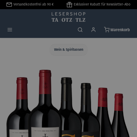
Versandkostenfrei ab 90 €
Exklusiver Rabatt für Newsletter-Abo
alt springen
Warenkorb
Wein & Spirituosen
Bildergalerie überspringen