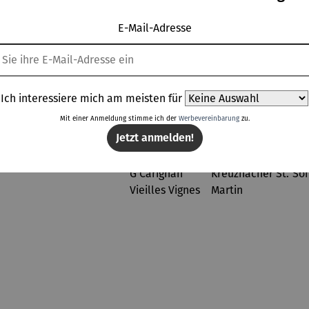
VINOSO
E-Mail-Adresse
Topseller aus der Kategorie Wein
Ich interessiere mich am meisten für
Mit einer Anmeldung stimme ich der
Werbevereinbarung
zu.
Jetzt anmelden!
Rabatt
Rabatt
Rabatt
Rab
% gespart
30% gespart
36% gespart
26% gespart