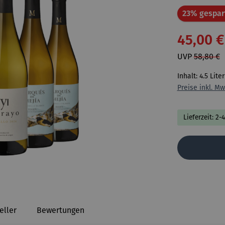
23% gespar
45,00 €
UVP
58,80 €
Inhalt:
4.5 Lite
Preise inkl. Mw
Lieferzeit: 2-
eller
Bewertungen