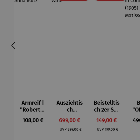
Armreif |
Ausziehtis
Beistelltis
B
"Roberta"
ch
ch 2er Set
"O
– Anna
Aluminium
– Dalias
Fen
Regulärer Preis:
Verkaufspreis:
Verkaufspreis:
Reg
108,00 €
699,00 €
149,00 €
49
Mütz
– Valor
Col
Regulärer Preis:
Regulärer Preis:
(1
UVP
899,00 €
UVP
199,00 €
H