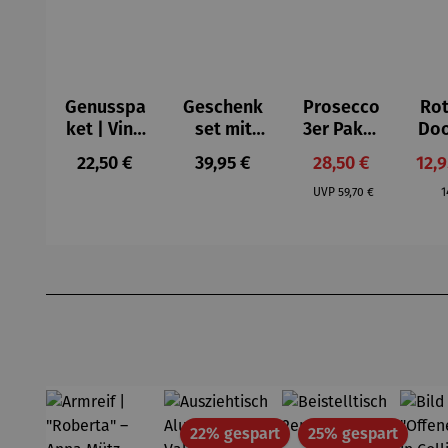
Genusspa
Geschenk
Prosecco
Rot
ket | Vino
set mit
3er Paket
Do
y Olivas
Rotwein |
| Bio
er 
Regulärer Preis:
Regulärer Preis:
Verkaufspreis:
Verk
22,50 €
39,95 €
28,50 €
12,
Schlaraffe
Prosecco
Regulärer Preis:
R
nland
DOC
UVP
59,70 €
1
Produktgalerie überspringen
Rabatt
Rabatt
22% gespart
25% gespart