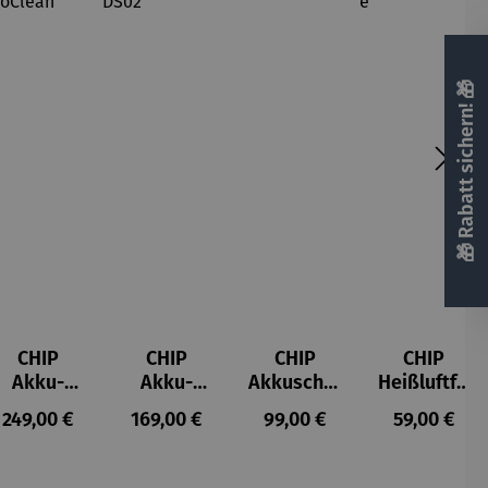
🎁 Rabatt sichern! 🎁
CHIP
CHIP
CHIP
CHIP
Akku-
Akku-
Akkuschra
Heißluftfri
Staubsau
Staubsau
uber
tteuse
s:
Regulärer Preis:
Regulärer Preis:
Regulärer Preis:
Regulärer P
249,00 €
169,00 €
99,00 €
59,00 €
ger
ger DS02
AutoClean