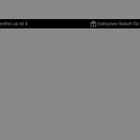
tisse
| 4er Set
Untertass
en mit
Metallges
enfrei ab 90 €
Exklusiver Rabatt fü
tell