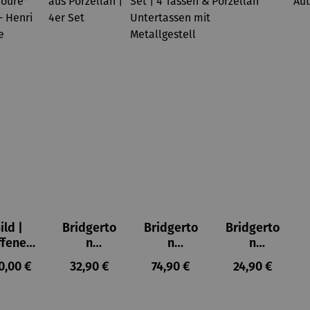
ild |
Bridgerto
Bridgerto
Bridgerto
ffenes
n
n
n
ster in
Espresso
Espressot
Zuckerdo
ulärer Preis:
Regulärer Preis:
Regulärer Preis:
Regulärer Prei
0,00 €
32,90 €
74,90 €
24,90 €
lioure"
becher
assen Set
se aus
905) -
aus
| 4 Tassen
Porzellan
enri
Porzellan
&