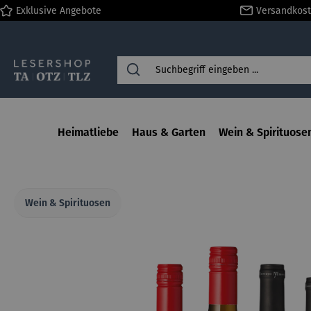
Exklusive Angebote
Versandkost
springen
Zur Hauptnavigation springen
Heimatliebe
Haus & Garten
Wein & Spirituose
Wein & Spirituosen
Bildergalerie überspringen