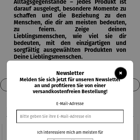
Alltagsgegenstände – jedes Produkt ist
darauf ausgelegt, besondere Momente zu
schaffen und die Beziehung zu den
Menschen, die dir am meisten bedeuten,
zu feiern. Zeige deinen
Lieblingsmenschen, wie viel sie dir
bedeuten, mit den einzigartigen und
sorgfältig ausgewählten Produkten von
Deine Lieblingsmenschen
.
×
Newsletter
Melden Sie sich jetzt für unseren Newsletter
an und profitieren Sie von einer
Produkte filtern
versandkostenfreien Bestellung!
E-Mail-Adresse
Ich interessiere mich am meisten für
Rabatt
42% gespart