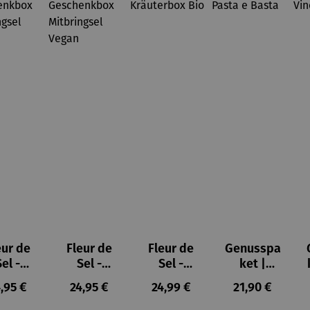
eur de
Fleur de
Fleur de
Genusspa
Sel -
Sel -
Sel -
ket |
schenk
Geschenk
Kräuterbo
Pasta e
gulärer Preis:
Regulärer Preis:
Regulärer Preis:
Regulärer Prei
,95 €
24,95 €
24,99 €
21,90 €
box
box
x Bio
Basta
brings
Mitbrings