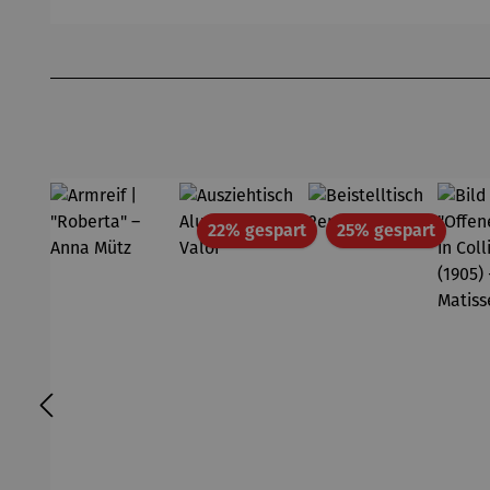
Moka
el
el Spicy
el
Express
Karamell
Produktgalerie überspringen
Rabatt
Rabatt
22% gespart
25% gespart