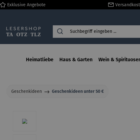
Exklusive Angebote
Versandkost
springen
Zur Hauptnavigation springen
Heimatliebe
Haus & Garten
Wein & Spirituose
Geschenkideen
Geschenkideen unter 50 €
Bildergalerie überspringen