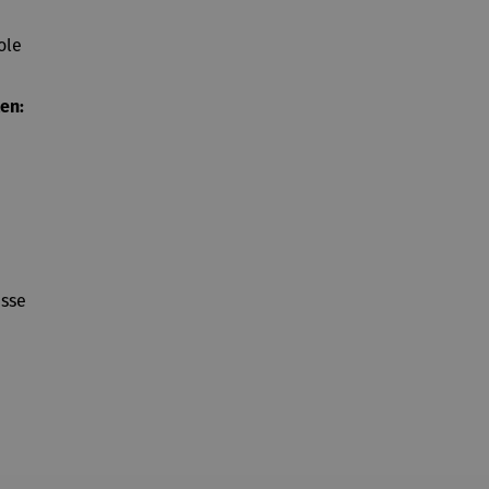
ole
en:
ässe