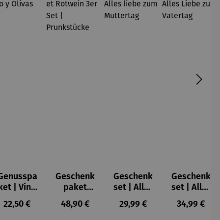
Genusspa
Geschenk
Geschenk
Geschenk
ket | Vino
paket
set | Alles
set | Alles
y Olivas
Rotwein
liebe zum
Liebe zum
s:
Regulärer Preis:
Regulärer Preis:
Regulärer Preis:
Regulärer P
22,50 €
48,90 €
29,99 €
34,99 €
3er Set |
Muttertag
Vatertag
Prunkstüc