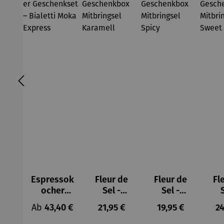
Espressok
Fleur de
Fleur de
Fl
ocher
Sel -
Sel -
Geschenk
Geschenk
Geschenk
Ge
Regulärer Preis:
Regulärer Preis:
Regulärer Preis:
Re
Ab
43,40 €
21,95 €
19,95 €
24
set –
box
box
Bialetti
Mitbrings
Mitbrings
Mit