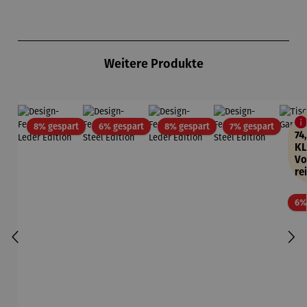
Produktgalerie überspringen
Weitere Produkte
Rabatt
Rabatt
Rabatt
Rabatt
8% gespart
6% gespart
8% gespart
7% gespart
74
KL
Vo
re
6%