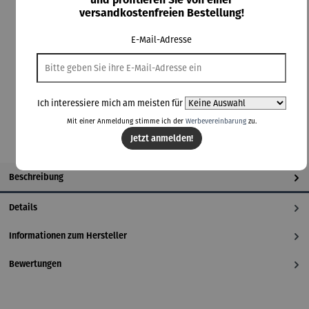
versandkostenfreien Bestellung!
schwarz
weiß
auswählen
Größenauswahl
E-Mail-Adresse
2kg
6kg
In den Warenkorb
Ich interessiere mich am meisten für
Mit einer Anmeldung stimme ich der
Werbevereinbarung
zu.
Jetzt anmelden!
Beschreibung
Details
Informationen zum Hersteller
Bewertungen