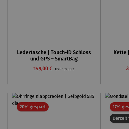
Ledertasche | Touch-ID Schloss
Kette 
und GPS – SmartBag
Verkaufspreis:
V
149,00 €
Regulärer Preis:
3
UVP
169,00 €
Rabatt
20% gespart
17% ges
Derzeit 