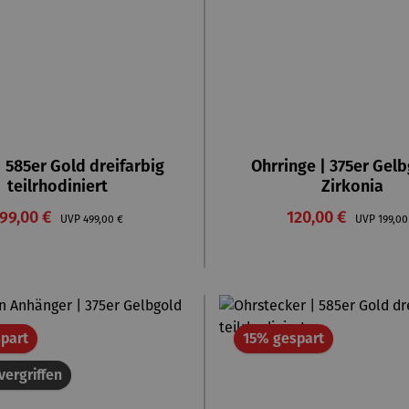
| 585er Gold dreifarbig
Ohrringe | 375er Gelbg
teilrhodiniert
Zirkonia
erkaufspreis:
Verkaufspreis:
99,00 €
Regulärer Preis:
120,00 €
Regulä
UVP
499,00 €
UVP
199,00
Rabatt
Rabatt
part
15% gespart
vergriffen