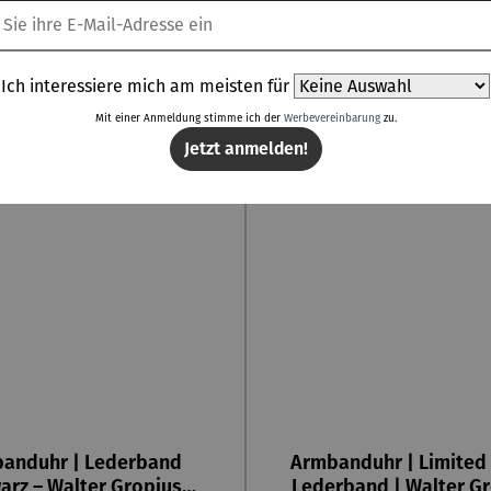
Ich interessiere mich am meisten für
Rabatt
Rabatt
spart
30% gespart
Mit einer Anmeldung stimme ich der
Werbevereinbarung
zu.
Jetzt anmelden!
anduhr | Lederband
Armbanduhr | Limited 
arz – Walter Gropius
Lederband | Walter Gr