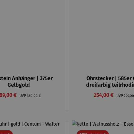
tein Anhänger | 375er
Ohrstecker | 585er
Gelbgold
dreifarbig teilrhodi
erkaufspreis:
Verkaufspreis:
89,00 €
Regulärer Preis:
254,00 €
Regulä
UVP
350,00 €
UVP
299,00