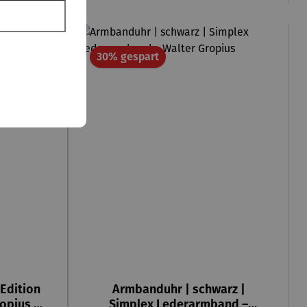
Rabatt
30% gespart
Edition
Armbanduhr | schwarz |
opius –
Simplex Lederarmband –