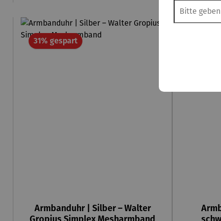
Rabatt
31% gespart
30% ge
Armbanduhr | Silber – Walter
Armb
Gropius Simplex Mesharmband
schw