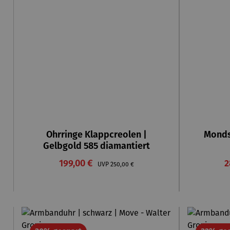
Ohrringe Klappcreolen |
Monds
Gelbgold 585 diamantiert
Verkaufspreis:
V
199,00 €
Regulärer Preis:
2
UVP
250,00 €