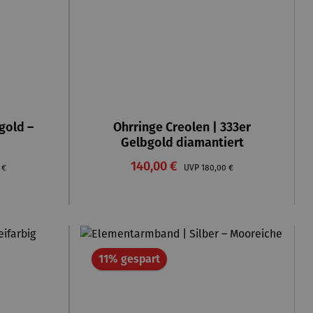
old –
Ohrringe Creolen | 333er
Gelbgold diamantiert
Verkaufspreis:
rer Preis:
140,00 €
Regulärer Preis:
 €
UVP
180,00 €
Rabatt
11% gespart