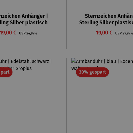
nzeichen Anhänger |
Sternzeichen Anhän
ling Silber plastisch
Sterling Silber plasti
Verkaufspreis:
Verkaufspreis:
19,00 €
Regulärer Preis:
19,00 €
Regulä
UVP
24,99 €
UVP
29,99 
Rabatt
Rabatt
part
30% gespart