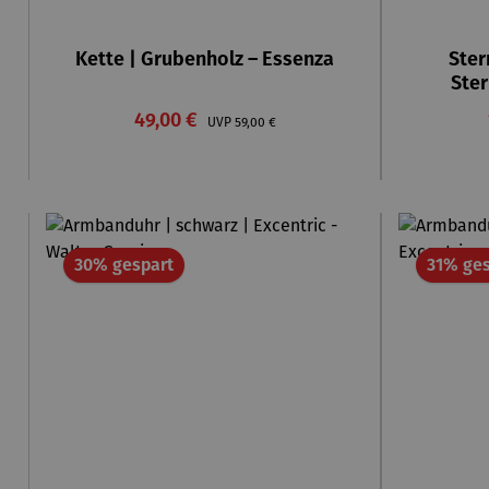
Kette | Grubenholz – Essenza
Ster
Ster
Verkaufspreis:
49,00 €
Regulärer Preis:
UVP
59,00 €
Rabatt
30% gespart
31% ges