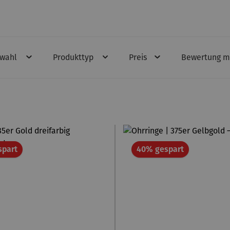
swahl
Produkttyp
Preis
Bewertung m
Rabatt
Rabatt
spart
40% gespart