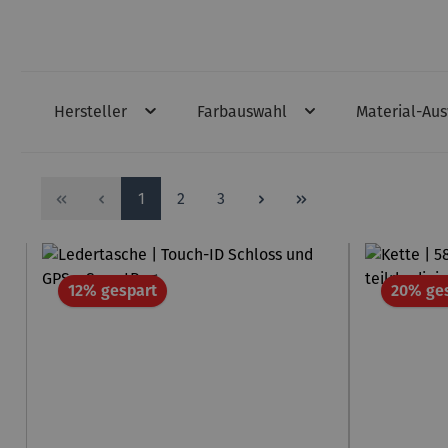
Hersteller
Farbauswahl
Material-Au
Seite
Seite
Seite
1
2
3
Rabatt
12% gespart
20% ge