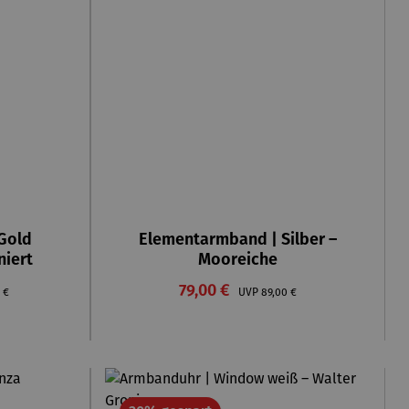
 Gold
Elementarmband | Silber –
niert
Mooreiche
Verkaufspreis:
rer Preis:
79,00 €
Regulärer Preis:
 €
UVP
89,00 €