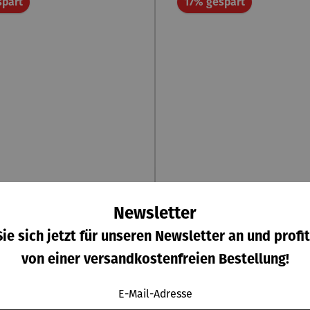
Rabatt
Rabatt
spart
17% gespart
Newsletter
duhr | gold | Centum -
Kette | Walnussholz –
ie sich jetzt für unseren Newsletter an und profit
Walter Gropius
von einer versandkostenfreien Bestellung!
erkaufspreis:
Verkaufspreis:
60,00 €
Regulärer Preis:
49,00 €
Regulä
UVP
235,00 €
UVP
59,00 
E-Mail-Adresse