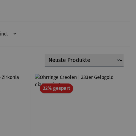
ind.
Rabatt
22% gespart