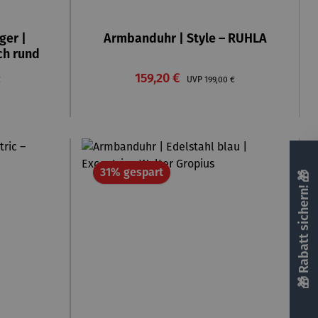
ger |
Armbanduhr | Style – RUHLA
sch rund
Verkaufspreis:
rer Preis:
159,20 €
Regulärer Preis:
€
UVP
199,00 €
Rabatt
31% gespart
🎁 Rabatt sichern! 🎁