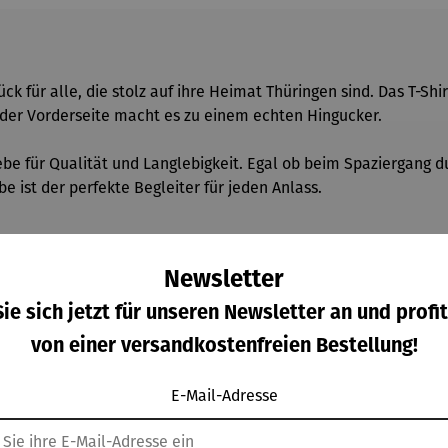
ck für alle, die stolz auf ihre Heimat Thüringen sind. Das T-Shi
 der Vorderseite macht es zu einem echten Hingucker.
iebe für Qualität und Langlebigkeit. Egal ob beim Spaziergang 
be ist der perfekte Begleiter für jeden Anlass.
Newsletter
le / 180gm/qm
ie sich jetzt für unseren Newsletter an und profit
von einer versandkostenfreien Bestellung!
E-Mail-Adresse