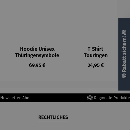
🎁 Rabatt sichern! 🎁
Hoodie Unisex
T-Shirt
Thüringensymbole
Touringen
Regulärer Preis:
Regulärer Preis:
69,95 €
24,95 €
r Newsletter-Abo
Regionale Produkte
RECHTLICHES