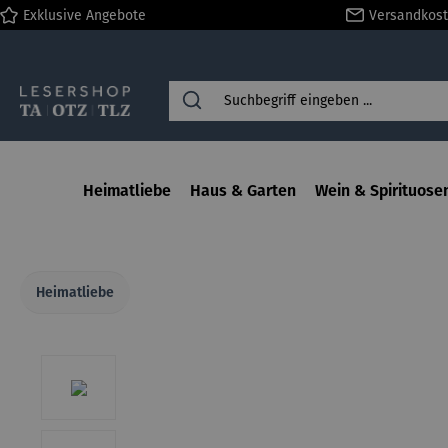
Exklusive Angebote
Versandkost
springen
Zur Hauptnavigation springen
Heimatliebe
Haus & Garten
Wein & Spirituose
Heimatliebe
Bildergalerie überspringen