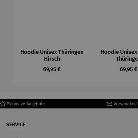
Hoodie Unisex Thüringen
Hoodie Unisex
Hirsch
Thüring
Regulärer Preis:
Regulär
69,95 €
69,95 €
Exklusive Angebote
Versandkost
SERVICE