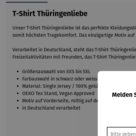
T-Shirt Thüringenliebe
Unser T-Shirt Thüringenliebe ist das perfekte Kleidungsstü
somit höchsten Tragekomfort. Das einzigartige Motiv auf
Verarbeitet in Deutschland, steht das T-Shirt Thüringenl
Freizeitaktivitäten mit Freunden, das T-Shirt Thüringenlie
Größenauswahl von XXS bis 5XL
Farbauswahl in schwarz oder weiss erhältlich
Material: Single Jersey / 100% gekämmte Baumwol
OEKO Tex Stand, Vegan Approved
Melden S
Motiv auf Vorderseite, mittig auf der Brust
in Deutschland verarbeitet