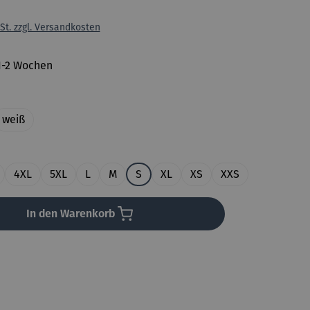
St. zzgl. Versandkosten
 1-2 Wochen
uswählen
weiß
en
4XL
5XL
L
M
S
XL
XS
XXS
In den Warenkorb