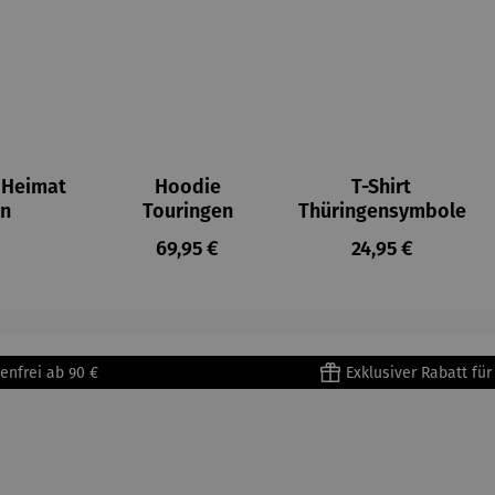
 Heimat
Hoodie
T-Shirt
en
Touringen
Thüringensymbole
er Preis:
Regulärer Preis:
Regulärer Preis:
69,95 €
24,95 €
enfrei ab 90 €
Exklusiver Rabatt fü