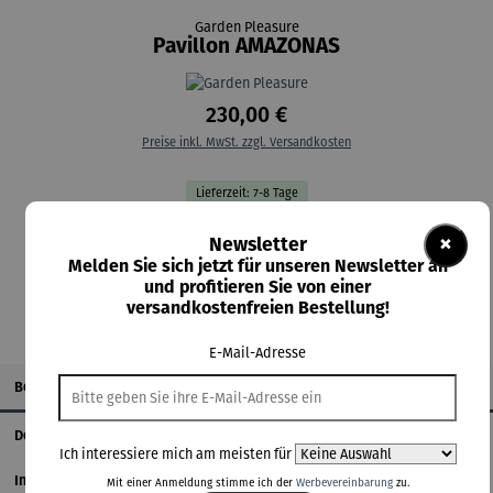
Garden Pleasure
Pavillon AMAZONAS
230,00 €
Preise inkl. MwSt. zzgl. Versandkosten
Lieferzeit: 7-8 Tage
×
Newsletter
In den Warenkorb
Melden Sie sich jetzt für unseren Newsletter an
und profitieren Sie von einer
versandkostenfreien Bestellung!
E-Mail-Adresse
Beschreibung
Details
Ich interessiere mich am meisten für
Informationen zum Hersteller
Mit einer Anmeldung stimme ich der
Werbevereinbarung
zu.