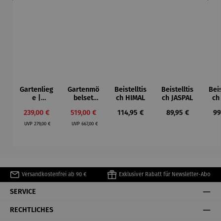
Gartenlieg
Gartenmö
Beistelltis
Beistelltis
Beis
e |
belset
ch HIMAL
ch JASPAL
ch
Teakholz –
Montreal
Verkaufspreis:
Verkaufspreis:
Regulärer Preis:
Regulärer Preis:
Re
239,00 €
519,00 €
114,95 €
89,95 €
99
Adirondra
& Tisch
Regulärer Preis:
Regulärer Preis:
ck
Burton
UVP
279,00 €
UVP
667,00 €
Versandkostenfrei ab 90 €
Exklusiver Rabatt für Newsletter-Abo
SERVICE
RECHTLICHES