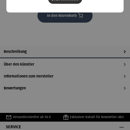
Lieferzeit: 2-3 Tage
In den Warenkorb
Beschreibung
Über den Künstler
Informationen zum Hersteller
Bewertungen
Versandkostenfrei ab 90 €
Exklusiver Rabatt für Newsletter-Abo
SERVICE