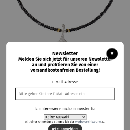
×
Newsletter
Melden Sie sich jetzt für unseren Newsletter
an und profitieren Sie von einer
versandkostenfreien Bestellung!
ars mundi
Kette | Ginkgo mit Onyx – Petra Waszak
E-Mail-Adresse
Ich interessiere mich am meisten für
210,00 €
Preise inkl. MwSt. zzgl. Versandkosten
Mit einer Anmeldung stimme ich der
Werbevereinbarung
zu.
Jetzt anmelden!