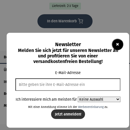
Lieferzeit: 2-3 Tage
In den Warenkorb
×
Newsletter
Melden Sie sich jetzt für unseren Newsletter an
und profitieren Sie von einer
Beschreibung
versandkostenfreien Bestellung!
Über den Künstler
E-Mail-Adresse
Informationen zum Hersteller
Bewertungen
Ich interessiere mich am meisten für
Magazinbeitrag
Mit einer Anmeldung stimme ich der
Werbevereinbarung
zu.
Jetzt anmelden!