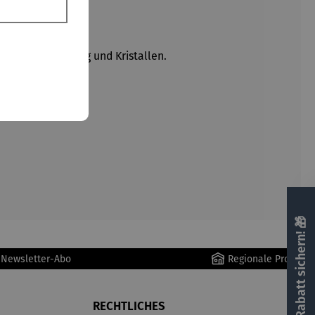
rgoldetem Messing und Kristallen.
🎁 Rabatt sichern! 🎁
r Newsletter-Abo
Regionale Produkte
RECHTLICHES