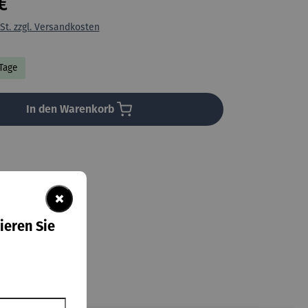
€
St. zzgl. Versandkosten
 Tage
In den Warenkorb
×
ieren Sie