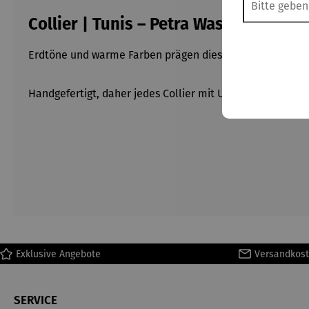
Collier | Tunis – Petra Waszak
Erdtöne und warme Farben prägen dieses Collier aus Lapi
Handgefertigt, daher jedes Collier mit Unikatcharakter.
Exklusive Angebote
Versandkost
SERVICE