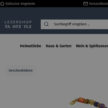
Exklusive Angebote
Versandkost
springen
Zur Hauptnavigation springen
Heimatliebe
Haus & Garten
Wein & Spirituose
Geschenkideen
Bildergalerie überspringen