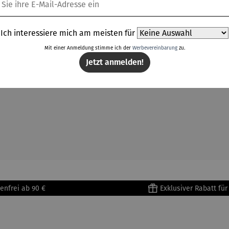
Ich interessiere mich am meisten für
slazuli, Koralle und Amethyst, mit Elementen aus 24 Karat ve
Mit einer Anmeldung stimme ich der
Werbevereinbarung
zu.
Jetzt anmelden!
 Längenverstellbar 42-49 cm, Karabinerverschluss.
enfrei ab 90 €
Exklusiver Rabatt fü