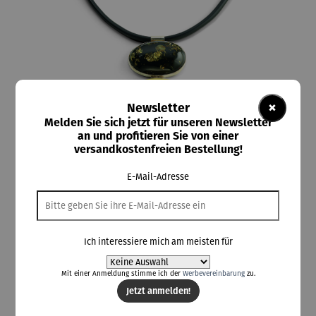
×
Newsletter
Melden Sie sich jetzt für unseren Newsletter
an und profitieren Sie von einer
versandkostenfreien Bestellung!
ars mundi
E-Mail-Adresse
Collier | Strandspaziergang
Ich interessiere mich am meisten für
315,00 €
Mit einer Anmeldung stimme ich der
Werbevereinbarung
zu.
Preise inkl. MwSt. zzgl. Versandkosten
Jetzt anmelden!