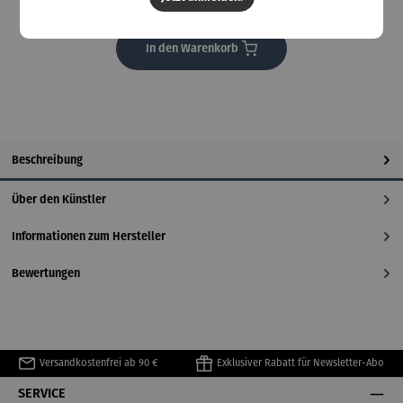
Lieferzeit: 14 Tage
In den Warenkorb
Beschreibung
Über den Künstler
Informationen zum Hersteller
Bewertungen
Versandkostenfrei ab 90 €
Exklusiver Rabatt für Newsletter-Abo
SERVICE