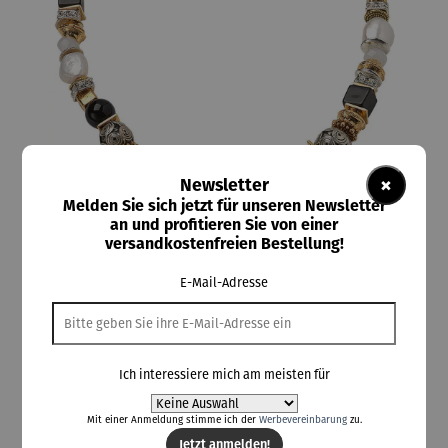
×
Newsletter
Melden Sie sich jetzt für unseren Newsletter
an und profitieren Sie von einer
versandkostenfreien Bestellung!
ars mundi
Collier | Salome – Petra Waszak
E-Mail-Adresse
Ich interessiere mich am meisten für
314,00 €
Preise inkl. MwSt. zzgl. Versandkosten
Mit einer Anmeldung stimme ich der
Werbevereinbarung
zu.
Jetzt anmelden!