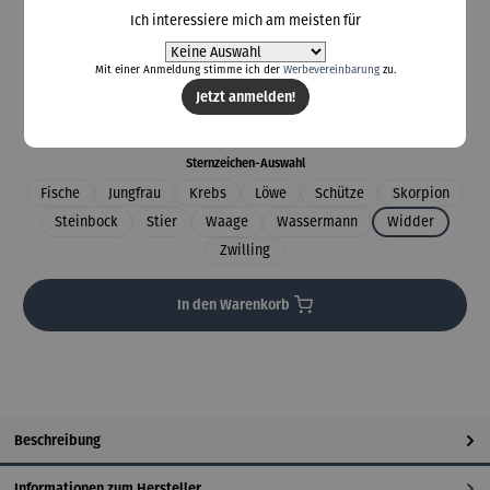
Ich interessiere mich am meisten für
44,95 €
Mit einer Anmeldung stimme ich der
Werbevereinbarung
zu.
Preise inkl. MwSt. zzgl. Versandkosten
Jetzt anmelden!
Lieferzeit: 5 Tage
auswählen
Sternzeichen-Auswahl
Fische
Jungfrau
Krebs
Löwe
Schütze
Skorpion
Steinbock
Stier
Waage
Wassermann
Widder
Zwilling
In den Warenkorb
Beschreibung
Informationen zum Hersteller