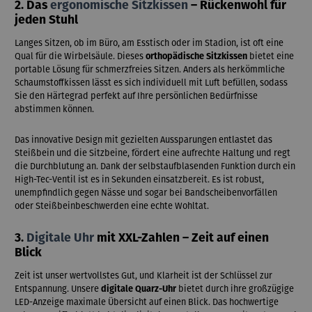
2. Das
ergonomische Sitzkissen
– Rückenwohl für
jeden Stuhl
Langes Sitzen, ob im Büro, am Esstisch oder im Stadion, ist oft eine
Qual für die Wirbelsäule. Dieses
orthopädische Sitzkissen
bietet eine
portable Lösung für schmerzfreies Sitzen. Anders als herkömmliche
Schaumstoffkissen lässt es sich individuell mit Luft befüllen, sodass
Sie den Härtegrad perfekt auf Ihre persönlichen Bedürfnisse
abstimmen können.
Das innovative Design mit gezielten Aussparungen entlastet das
Steißbein und die Sitzbeine, fördert eine aufrechte Haltung und regt
die Durchblutung an. Dank der selbstaufblasenden Funktion durch ein
High-Tec-Ventil ist es in Sekunden einsatzbereit. Es ist robust,
unempfindlich gegen Nässe und sogar bei Bandscheibenvorfällen
oder Steißbeinbeschwerden eine echte Wohltat.
3.
Digitale Uhr
mit XXL-Zahlen – Zeit auf einen
Blick
Zeit ist unser wertvollstes Gut, und Klarheit ist der Schlüssel zur
Entspannung. Unsere
digitale Quarz-Uhr
bietet durch ihre großzügige
LED-Anzeige maximale Übersicht auf einen Blick. Das hochwertige