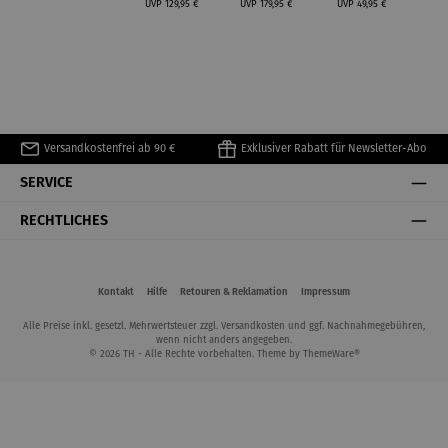
UVP
129,95 €
UVP
179,95 €
UVP
49,95 €
Versandkostenfrei ab 90 €
Exklusiver Rabatt für Newsletter-Abo
SERVICE
RECHTLICHES
Kontakt
Hilfe
Retouren & Reklamation
Impressum
Alle Preise inkl. gesetzl. Mehrwertsteuer zzgl.
Versandkosten
und ggf. Nachnahmegebühren,
wenn nicht anders angegeben.
© 2026 TH - Alle Rechte vorbehalten. Theme by
ThemeWare®