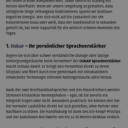
Wir leben in einer komplexen Welt. Unser Gehirn ist ständig mit
Reizen überflutet. Wenn wir unsere Umgebung so gestalten, dass
alltägliche Dinge reibungslos funktionieren, sparen wir kostbare
kognitive Energie. Wer sich nicht auf die Lesbarkeit der Uhr
konzentrieren muss oder weiß, dass der Insektenstich in Sekunden
geheilt ist, hat mehr Kapazität für die wirklich schönen Momente des
Tages.
1.
Oskar
– Ihr persönlicher Sprachverstärker
Ärgern Sie sich über schwer verständliche Dialoge oder lästige
Hintergrundgeräusche beim Fernsehen? Der
OSKAR Sprachverstärker
macht Schluss damit. Er bringt den Fernsehton direkt zu Ihrem
Sitzplatz und filtert durch eine gemeinsam mit Hörakustikern
entwickelte Technologie störende Nebengeräusche aktiv heraus.
Dank der zwei Breitbandlautsprecher und des Passivtreibers werden
Stimmen kristallklar hervorgehoben – egal, ob Sie bereits ein
Hörgerät tragen oder nicht. Besonders praktisch: Sie können den Ton
bei normaler Lautstärke direkt bei sich genießen, ohne Partner oder
Nachbarn zu stören. Die Handhabung ist dank des Ein-Knopf-Prinzips
und der kabellosen Reichweite von bis zu 30 Metern denkbar einfach.