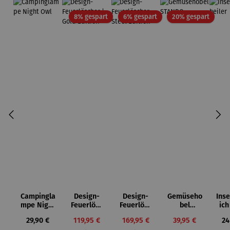
Rabatt
Rabatt
Rabatt
8% gespart
6% gespart
20% gespart
Campingla
Design-
Design-
Gemüseho
Ins
mpe Night
Feuerlösc
Feuerlösc
bel
ich
Owl
her | Gold
her Steel
STANDO
Regulärer Preis:
Verkaufspreis:
Verkaufspreis:
Verkaufspreis:
Re
29,90 €
119,95 €
169,95 €
39,95 €
24
Edition
Edition
Regulärer Preis:
Regulärer Preis:
Regulärer Preis: