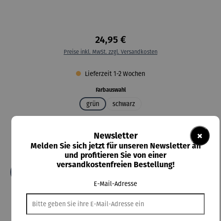
24,95 €
Preise inkl. MwSt. zzgl. Versandkosten
Lieferzeit 1-2 Wochen
auswählen
Farbauswahl
grün
schwarz
auswählen
Größe
×
Newsletter
2XL
3XL
4XL
5XL
L
M
S
XL
XS
Melden Sie sich jetzt für unseren Newsletter an
XXS
und profitieren Sie von einer
versandkostenfreien Bestellung!
In den Warenkorb
E-Mail-Adresse