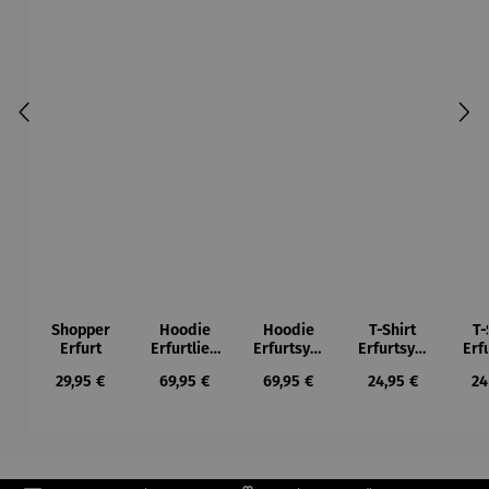
Shopper
Hoodie
Hoodie
T-Shirt
T-
Erfurt
Erfurtlieb
Erfurtsym
Erfurtsym
Erf
e
bole
bole
Regulärer Preis:
Regulärer Preis:
Regulärer Preis:
Regulärer Preis:
Re
29,95 €
69,95 €
69,95 €
24,95 €
24